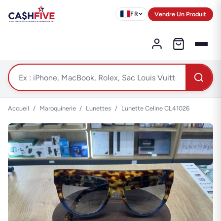
Vendre Un Produit
FR
Accueil
/
Maroquinerie
/
Lunettes
/
Lunette Celine CL41026