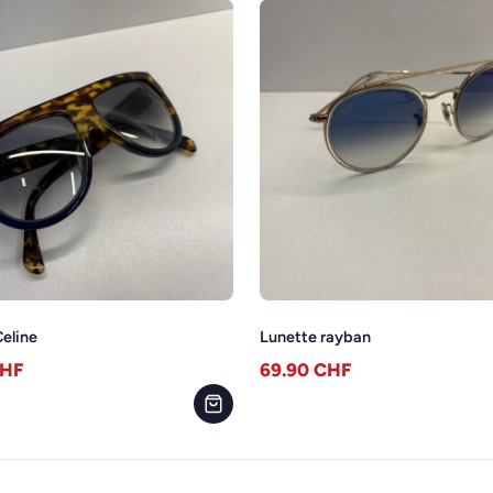
eline
Lunette rayban
HF
69.90
CHF