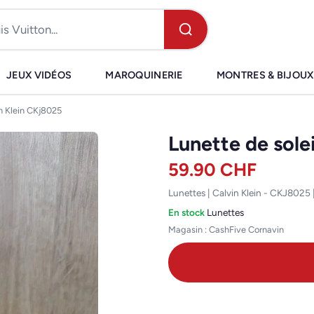
JEUX VIDÉOS
MAROQUINERIE
MONTRES & BIJOUX
in Klein CKj8025
Lunette de sole
59.90
CHF
Lunettes | Calvin Klein - CKJ8025
En stock
·
Lunettes
Magasin : CashFive Cornavin