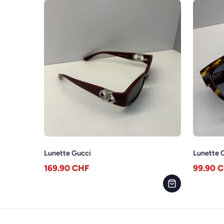
Lunette Gucci
Lunette C
169.90
CHF
99.90
C