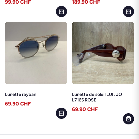
99.90
CHF
189.90
CHF
Lunette rayban
Lunette de soleil LUI . JO
L7165 ROSE
69.90
CHF
69.90
CHF