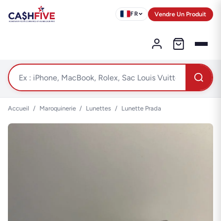
Vendre Un Produit
FR
Accueil
/
Maroquinerie
/
Lunettes
/
Lunette Prada