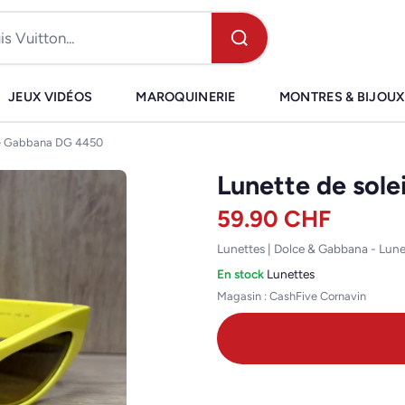
JEUX VIDÉOS
MAROQUINERIE
MONTRES & BIJOUX
ce Gabbana DG 4450
Lunette de sol
59.90
CHF
Lunettes | Dolce & Gabbana - Lun
En stock
·
Lunettes
Magasin : CashFive Cornavin