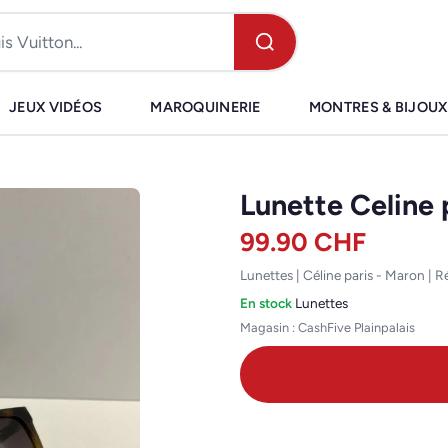
JEUX VIDÉOS
MAROQUINERIE
MONTRES & BIJOUX
Lunette Celine 
99.90
CHF
Lunettes | Céline paris - Maron | 
En stock
·
Lunettes
Magasin : CashFive Plainpalais