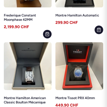
Frederique Constant
Montre Hamilton Automatic
Moonphase 42MM
299.90
CHF
2,199.90
CHF
Montre Hamilton American
Montre Tissot PRX 40mm
Classic Boulton Mécanique
449.90
CHF