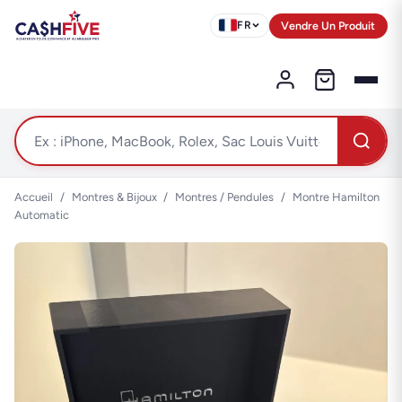
Vendre Un Produit
FR
Accueil
/
Montres & Bijoux
/
Montres / Pendules
/
Montre Hamilton
Automatic