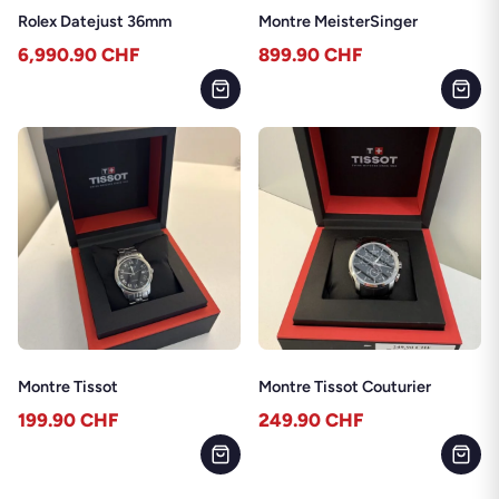
Rolex Datejust 36mm
Montre MeisterSinger
6,990.90
CHF
899.90
CHF
Montre Tissot
Montre Tissot Couturier
199.90
CHF
249.90
CHF