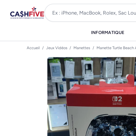
INFORMATIQUE
Accueil
/
Jeux Vidéos
/
Manettes
/
Manette Turtle Beach 