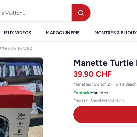
JEUX VIDÉOS
MAROQUINERIE
MONTRES & BIJOUX
Afterglow switch 2
Manette Turtle
39.90
CHF
Manettes | Switch 2 - Turtle Beac
En stock
·
Manettes
Magasin : CashFive Cornavin