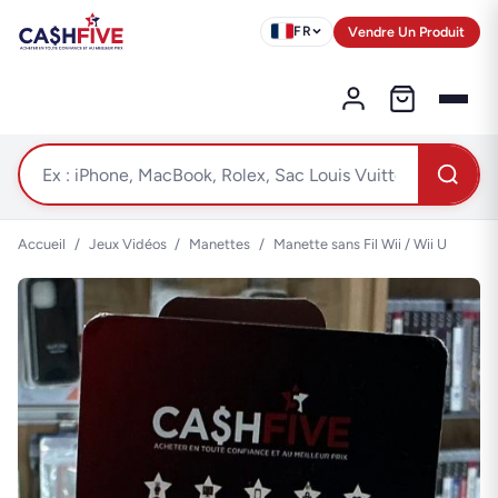
Vendre Un Produit
FR
Accueil
/
Jeux Vidéos
/
Manettes
/
Manette sans Fil Wii / Wii U