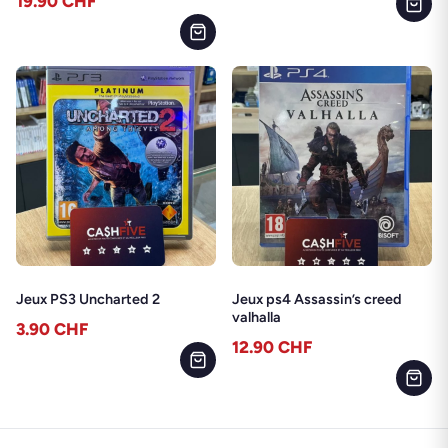
19.90
CHF
Jeux PS3 Uncharted 2
Jeux ps4 Assassin’s creed
valhalla
3.90
CHF
12.90
CHF