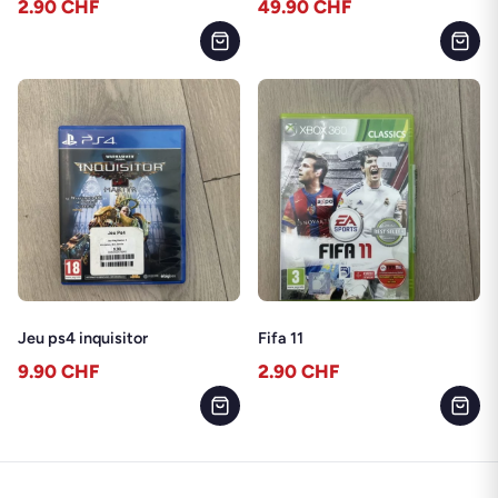
2.90
CHF
49.90
CHF
Jeu ps4 inquisitor
Fifa 11
9.90
CHF
2.90
CHF