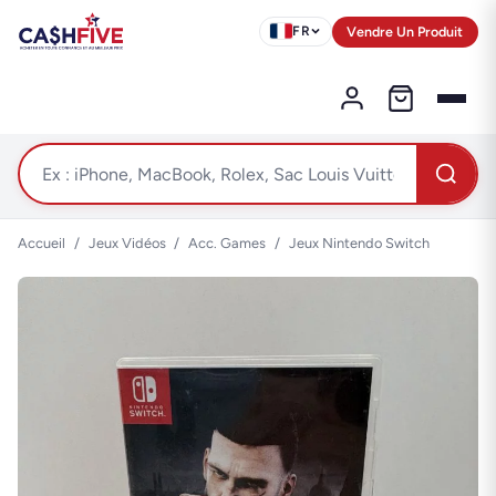
Vendre Un Produit
FR
Accueil
/
Jeux Vidéos
/
Acc. Games
/
Jeux Nintendo Switch