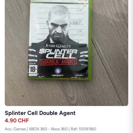
Splinter Cell Double Agent
4.90
CHF
Acc. Games | XBOX 360 - Xbox 360 | Réf: 10091861