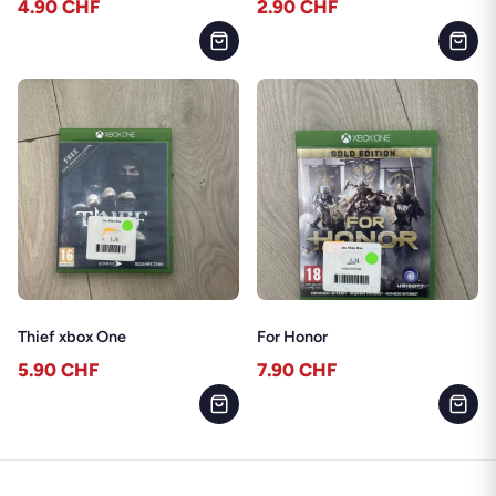
4.90
CHF
2.90
CHF
Thief xbox One
For Honor
5.90
CHF
7.90
CHF