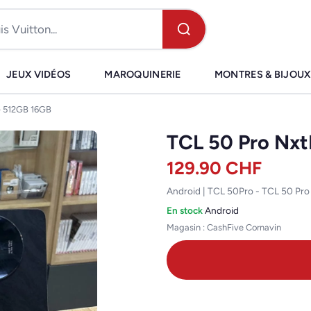
JEUX VIDÉOS
MAROQUINERIE
MONTRES & BIJOUX
G 512GB 16GB
TCL 50 Pro Nx
129.90
CHF
Android | TCL 50Pro - TCL 50 Pro
En stock
·
Android
Magasin : CashFive Cornavin