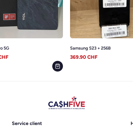
ro 5G
Samsung S23 + 256B
CHF
369.90
CHF
Service client
H