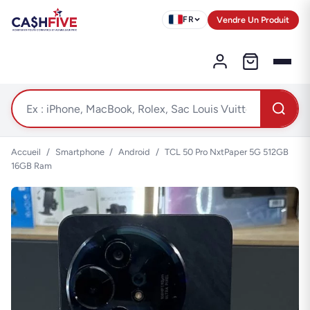
Vendre Un Produit
FR
Accueil
/
Smartphone
/
Android
/
TCL 50 Pro NxtPaper 5G 512GB
16GB Ram