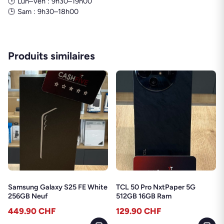
🕒 Lun–Ven : 9h30–19h00
🕒 Sam : 9h30–18h00
Produits similaires
Samsung Galaxy S25 FE White
TCL 50 Pro NxtPaper 5G
256GB Neuf
512GB 16GB Ram
449.90
CHF
129.90
CHF