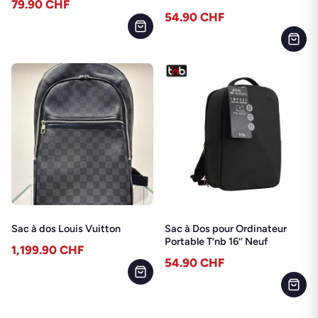
79.90
CHF
54.90
CHF
Sac à dos Louis Vuitton
Sac à Dos pour Ordinateur
Portable T’nb 16’’ Neuf
1,199.90
CHF
54.90
CHF