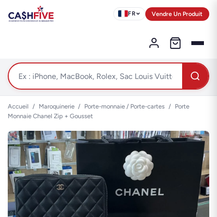
Vendre Un Produit
FR
Accueil
/
Maroquinerie
/
Porte-monnaie / Porte-cartes
/
Porte
Monnaie Chanel Zip + Gousset