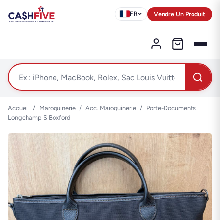
Vendre Un Produit
FR
Accueil
/
Maroquinerie
/
Acc. Maroquinerie
/
Porte-Documents
Longchamp S Boxford