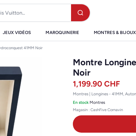
JEUX VIDÉOS
MAROQUINERIE
MONTRES & BIJOUX
ydroconquest 41MM Noir
Montre Longin
Noir
1,199.90
CHF
Montres | Longines - 41MM, Auto
En stock
·
Montres
Magasin : CashFive Cornavin