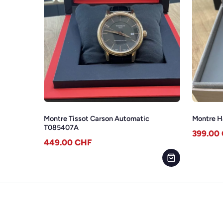
Montre Tissot Carson Automatic
Montre H
T085407A
399.00
449.00
CHF