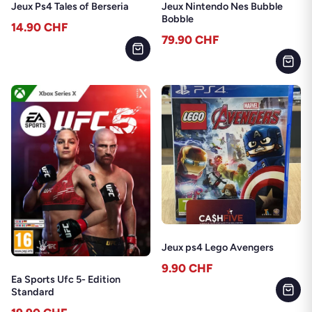
Jeux Ps4 Tales of Berseria
Jeux Nintendo Nes Bubble
Bobble
14.90
CHF
79.90
CHF
Jeux ps4 Lego Avengers
9.90
CHF
Ea Sports Ufc 5- Edition
Standard