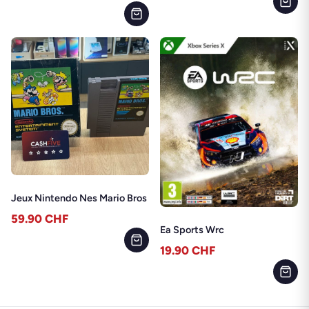
Jeux Nintendo Nes Mario Bros
59.90
CHF
Ea Sports Wrc
19.90
CHF