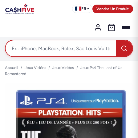
Vendre Un Produit
FR
Accueil
/
Jeux Vidéos
/
Jeux Vidéos
/
Jeux Ps4 The Last of Us
Remastered