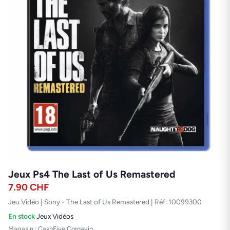
Jeux Ps4 The Last of Us Remastered
7.90
CHF
Jeu Vidéo | Sony - The Last of Us Remastered | Réf: 10099300
En stock
·
Jeux Vidéos
Magasin : CashFive Cornavin