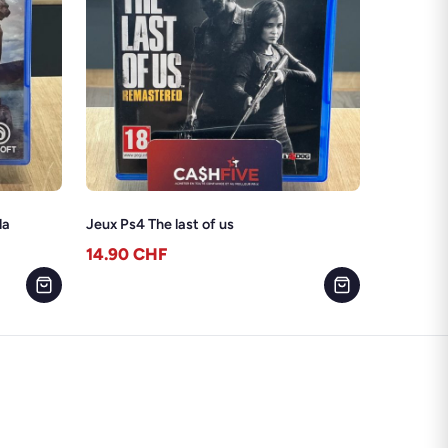
la
Jeux Ps4 The last of us
14.90
CHF