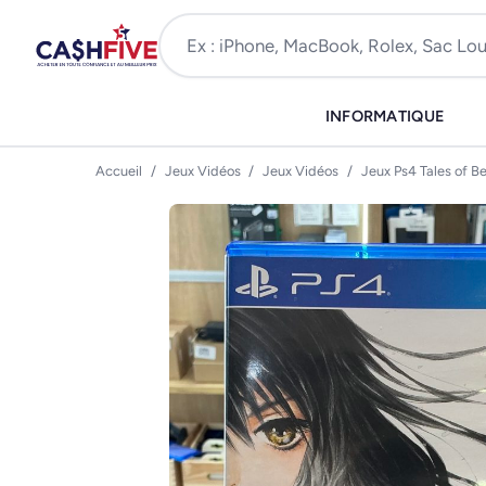
INFORMATIQUE
Accueil
/
Jeux Vidéos
/
Jeux Vidéos
/
Jeux Ps4 Tales of Be