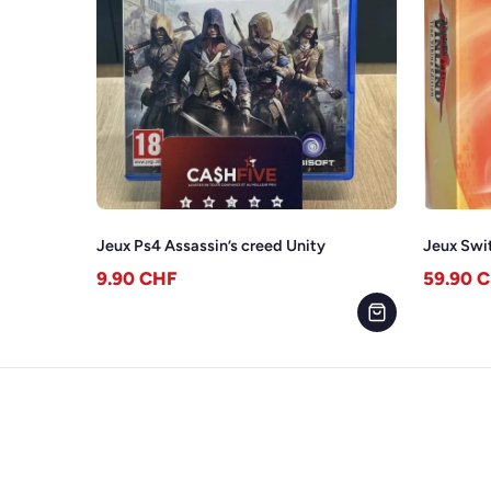
Jeux Ps4 Assassin’s creed Unity
Jeux Swi
9.90
CHF
59.90
C