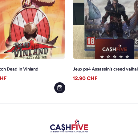
tch Dead In Vinland
Jeux ps4 Assassin’s creed valhal
HF
12.90
CHF