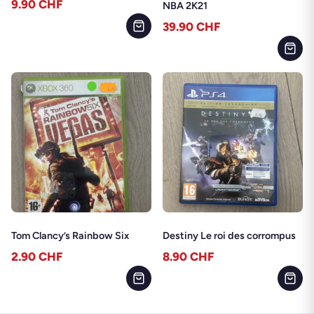
9.90
CHF
NBA 2K21
39.90
CHF
Tom Clancy’s Rainbow Six
Destiny Le roi des corrompus
2.90
CHF
8.90
CHF