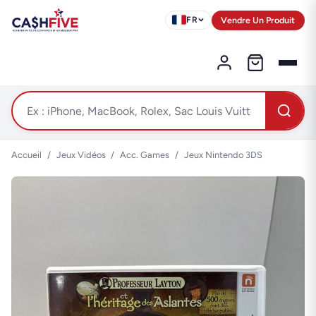
Vendre Un Produit
FR
Accueil
/
Jeux Vidéos
/
Acc. Games
/
Jeux Nintendo 3DS