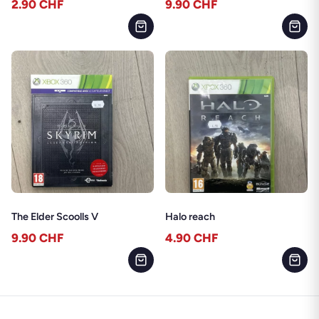
2.90
CHF
9.90
CHF
The Elder Scoolls V
Halo reach
9.90
CHF
4.90
CHF