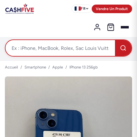
Vendre Un Produit
FR
Accueil
/
Smartphone
/
Apple
/
IPhone 13 256gb