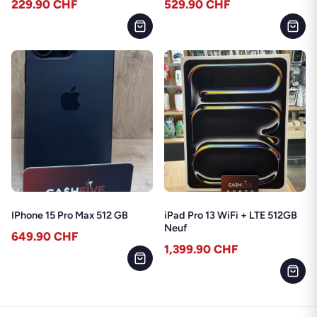
229.90
CHF
529.90
CHF
IPhone 15 Pro Max 512 GB
iPad Pro 13 WiFi + LTE 512GB
Neuf
649.90
CHF
1,399.90
CHF