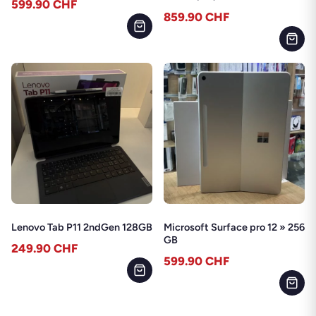
599.90
CHF
859.90
CHF
Lenovo Tab P11 2ndGen 128GB
Microsoft Surface pro 12 » 256
GB
249.90
CHF
599.90
CHF