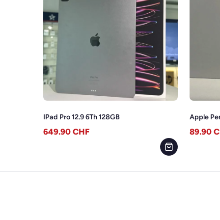
IPad Pro 12.9 6Th 128GB
Apple Pen
649.90
CHF
89.90
C