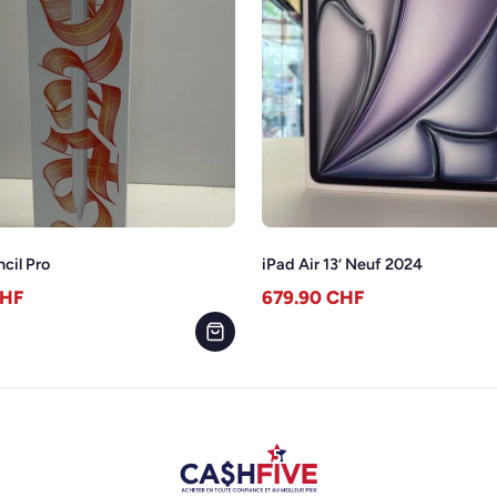
cil Pro
iPad Air 13’ Neuf 2024
HF
679.90
CHF