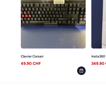
Clavier Corsair
Insta360
49.90
CHF
349.90