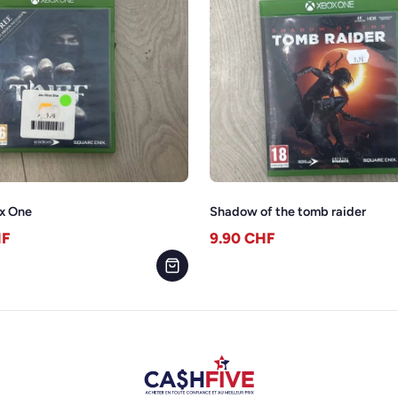
ox One
Shadow of the tomb raider
F
9.90
CHF