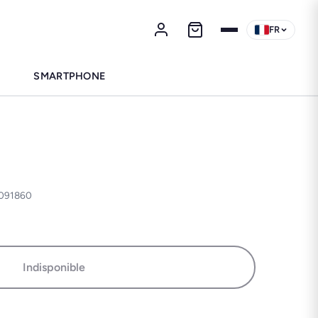
FR
SMARTPHONE
10091860
Indisponible