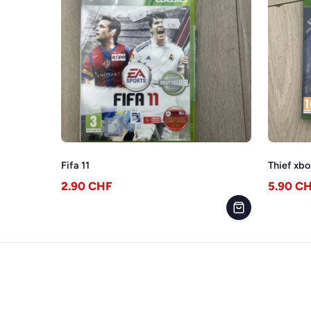
Fifa 11
Thief xb
2.90
CHF
5.90
CH