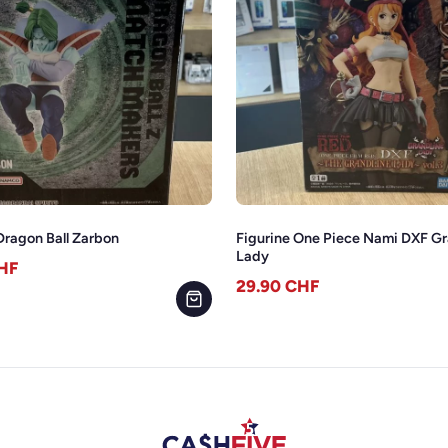
Dragon Ball Zarbon
Figurine One Piece Nami DXF Gr
Lady
HF
29.90
CHF