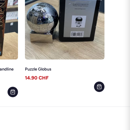
andline
Puzzle Globus
14.90
CHF