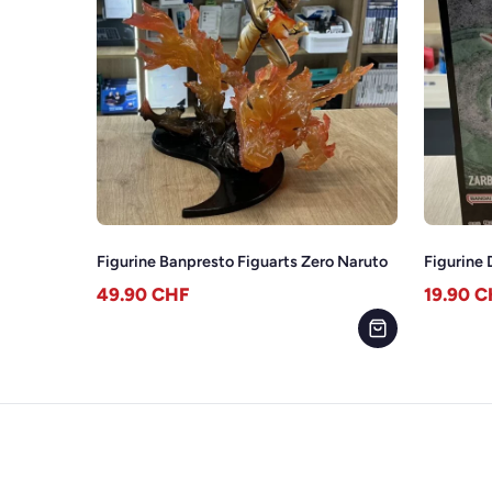
Figurine Banpresto Figuarts Zero Naruto
Figurine 
49.90
CHF
19.90
C