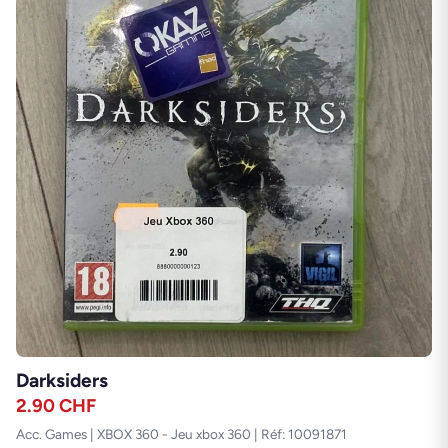
Darksiders
2.90
CHF
Acc. Games | XBOX 360 - Jeu xbox 360 | Réf: 10091871