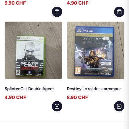
9.90
CHF
4.90
CHF
Splinter Cell Double Agent
Destiny Le roi des corrompus
4.90
CHF
8.90
CHF