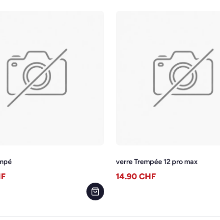
empé
verre Trempée 12 pro max
F
14.90
CHF