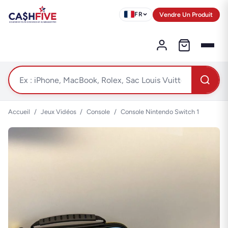
Vendre Un Produit
FR
Accueil
/
Jeux Vidéos
/
Console
/
Console Nintendo Switch 1