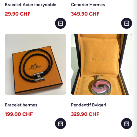
Bracelet Acier inoxydable
Cendrier Hermes
29.90
CHF
349.90
CHF
Bracelet hermes
Pendentif Bvlgari
199.00
CHF
329.90
CHF