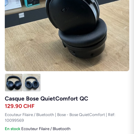
Casque Bose QuietComfort QC
129.90
CHF
Ecouteur Filaire / Bluetooth | Bose - Bose QuietComfort | Réf:
10099569
En stock
·
Ecouteur Filaire / Bluetooth