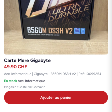
Carte Mere Gigabyte
49.90
CHF
Acc. Informatique | Gigabyte - B560M DS3H V2 | Réf: 10099254
En stock
·
Acc. Informatique
Magasin : CashFive Cornavin
Ajouter au panier