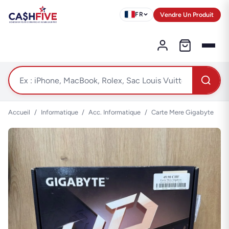
Vendre Un Produit
FR
Accueil
/
Informatique
/
Acc. Informatique
/
Carte Mere Gigabyte