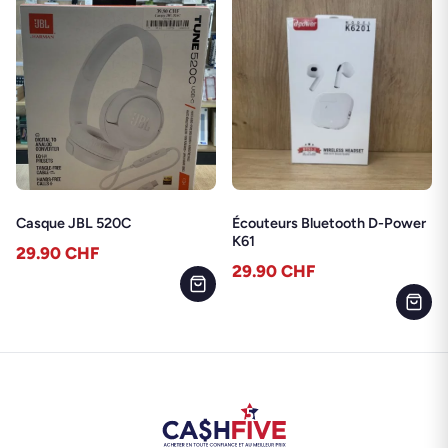
Casque JBL 520C
Écouteurs Bluetooth D-Power
K61
29.90
CHF
29.90
CHF