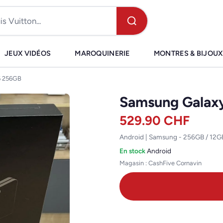
JEUX VIDÉOS
MAROQUINERIE
MONTRES & BIJOUX
6 256GB
Samsung Galaxy
529.90
CHF
Android | Samsung - 256GB / 12G
En stock
·
Android
Magasin : CashFive Cornavin